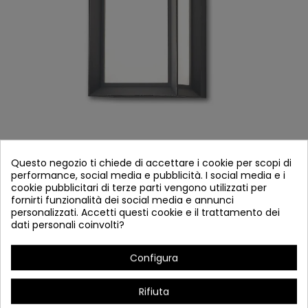
Questo negozio ti chiede di accettare i cookie per scopi di
COD.54620 APPLIQUE DA ESTERNO LED 20W
performance, social media e pubblicità. I social media e i
MODELLO NEPAL ANTRACITE
cookie pubblicitari di terze parti vengono utilizzati per
fornirti funzionalità dei social media e annunci
Riferimento
54620
personalizzati. Accetti questi cookie e il trattamento dei
Disponibile
dati personali coinvolti?
Applicare il modello antracite antracite del Modello 20W del
Configura
LED esterno
Rifiuta