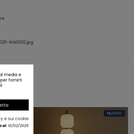
ore
ial media e
per fornirti
il
etta
NUOVO
NUOVO
cy e sui cookie
LED ACRILICO
 al:
10/02/2025
ORATO