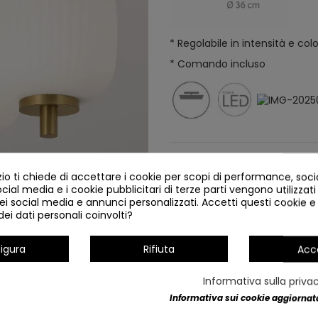
* Regolabile in intensità e col
* Comando incluso
Dettagli del prodotto
o ti chiede di accettare i cookie per scopi di performance, soc
ocial media e i cookie pubblicitari di terze parti vengono utilizzati 
ei social media e annunci personalizzati. Accetti questi cookie e 
ei dati personali coinvolti?
igura
Rifiuta
Acc
NUOVO
Informativa sulla priva
CÓD.3311 LAMPADA DA TAVOLO 
Informativa sui cookie aggiornata
BIANCO E ACCIAIO D