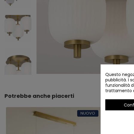
Questo negozi
pubblicità. I s
funzionalità d
trattamento d
Potrebbe anche piacerti
Conf
NUOVO