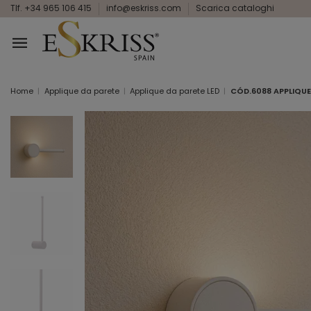
Tlf. +34 965 106 415
info@eskriss.com
Scarica cataloghi
Home
Applique da parete
Applique da parete LED
CÓD.6088 APPLIQUE