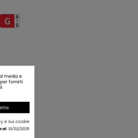
ial media e
per fornirti
il
etta
cy e sui cookie
 al:
10/02/2025