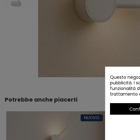
Questo negozi
pubblicità. I s
funzionalità d
trattamento d
Potrebbe anche piacerti
Conf
NUOVO