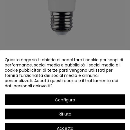
Cod.43150 WiFi E27-LED Bulb RGB + CW
Questo negozio ti chiede di accettare i cookie per scopi di
performance, social media e pubblicità. I social media e i
Riferimento
43150
cookie pubblicitari di terze parti vengono utilizzati per
fornirti funzionalità dei social media e annunci
Disponibile
personalizzati. Accetti questi cookie e il trattamento dei
dati personali coinvolti?
Lampadina WiFi E27-LED RGB + CW
Configura
Rifiuta
Accetta