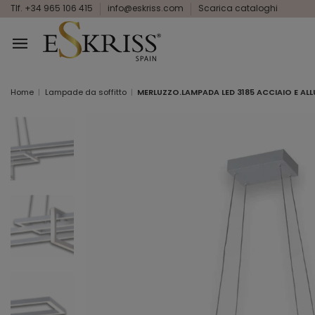
Tlf. +34 965 106 415
info@eskriss.com
Scarica cataloghi
Home
Lampade da soffitto
MERLUZZO.LAMPADA LED 3185 ACCIAIO E AL