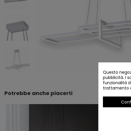
Questo negozi
pubblicità. I s
funzionalità d
trattamento d
Potrebbe anche piacerti
Conf