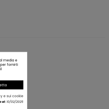
ial media e
per fornirti
il
etta
cy e sui cookie
 al:
10/02/2025