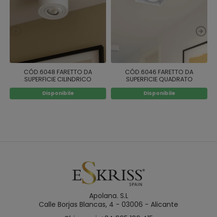
CÓD.6048 FARETTO DA
CÓD.6046 FARETTO DA
SUPERFICIE CILINDRICO
SUPERFICIE QUADRATO
ORIENTABILE Ø9CM COLORE
ORIENTABILE 9X9CM COLORE
Disponibile
Disponibile
BIANCO
BIANCO
Apolana. S.L
Calle Borjas Blancas, 4 - 03006 - Alicante