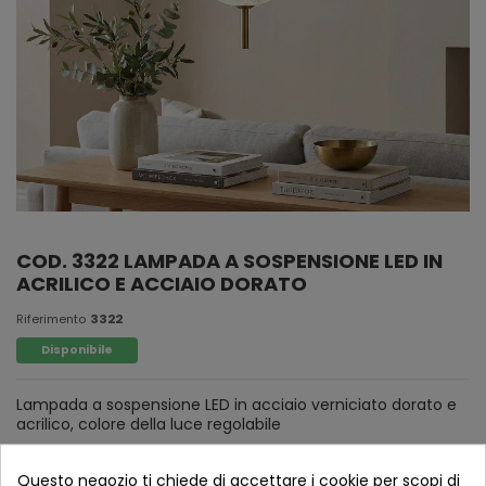
COD. 3322 LAMPADA A SOSPENSIONE LED IN
ACRILICO E ACCIAIO DORATO
Riferimento
3322
Disponibile
Lampada a sospensione LED in acciaio verniciato dorato e
acrilico, colore della luce regolabile
Questo negozio ti chiede di accettare i cookie per scopi di