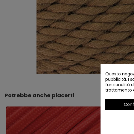
Questo negozi
pubblicità. I s
funzionalità d
trattamento d
Potrebbe anche piacerti
Conf