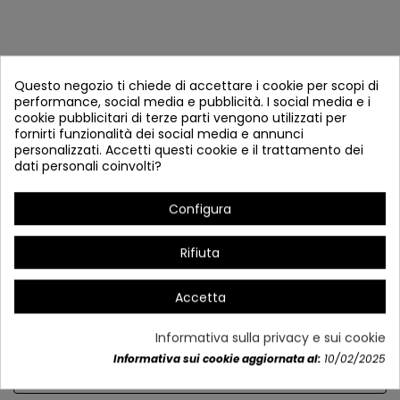
Questo negozio ti chiede di accettare i cookie per scopi di
performance, social media e pubblicità. I social media e i
cookie pubblicitari di terze parti vengono utilizzati per
fornirti funzionalità dei social media e annunci
personalizzati. Accetti questi cookie e il trattamento dei
dati personali coinvolti?
Base rettangolare bianca 8909
Configura
Riferimento
8909
In magazzino
Rifiuta
Base rettangolare media
Accetta
Acciaio inossidabile
70 x 4,5 x 2,5 cm
Informativa sulla privacy e sui cookie
Informativa sui cookie aggiornata al:
10/02/2025
Dettagli del prodotto