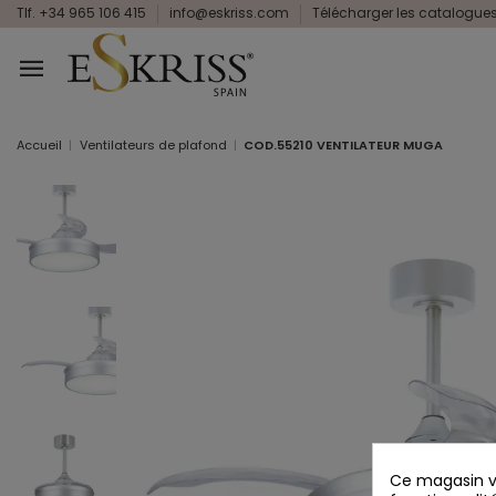
Tlf. +34 965 106 415
info@eskriss.com
Télécharger les catalogue
Accueil
Ventilateurs de plafond
COD.55210 VENTILATEUR MUGA
Ce magasin vo