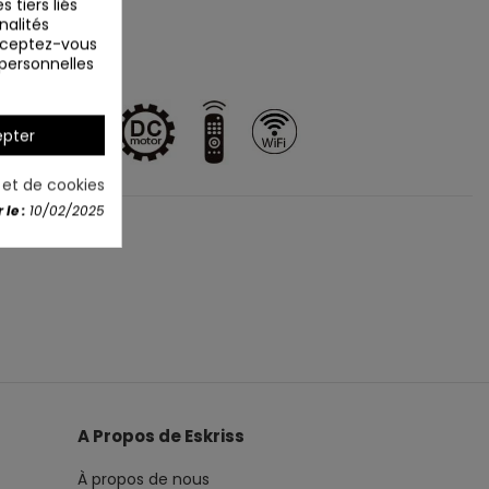
 tiers liés
nalités
Acceptez-vous
 personnelles
pter
é et de cookies
le :
10/02/2025
A Propos de Eskriss
À propos de nous