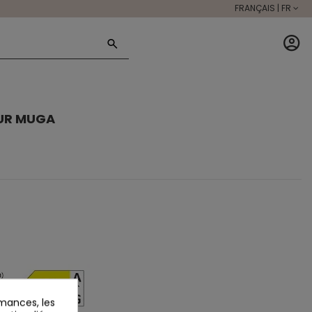
FRANÇAIS | FR
EUR MUGA
mances, les