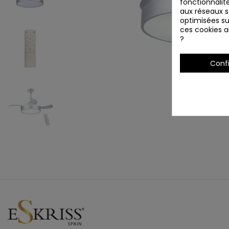
fonctionnalité
aux réseaux so
optimisées su
ces cookies ai
?
Conf