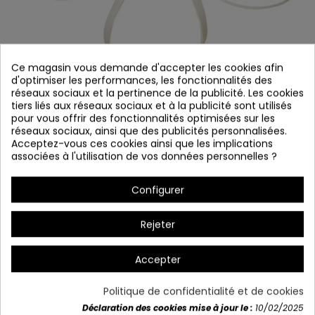
Ce magasin vous demande d'accepter les cookies afin
d'optimiser les performances, les fonctionnalités des
réseaux sociaux et la pertinence de la publicité. Les cookies
tiers liés aux réseaux sociaux et à la publicité sont utilisés
pour vous offrir des fonctionnalités optimisées sur les
réseaux sociaux, ainsi que des publicités personnalisées.
SALUT. 2771 LED PLAFION
Acceptez-vous ces cookies ainsi que les implications
associées à l'utilisation de vos données personnelles ?
Référence
2771
Derniers articles en stock
Configurer
Acier, Aluminium et Acrylique
Rejeter
Finition blanche
LED 66W - 4000k
Accepter
3300 Lúmen
Les mesures:
64 cm 日本語: 30 cm
Politique de confidentialité et de cookies
Déclaration des cookies mise à jour le :
10/02/2025