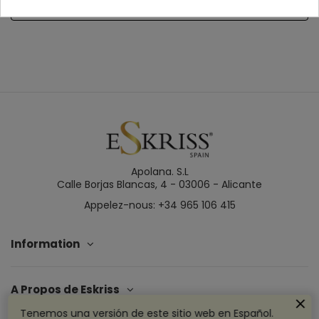
Détails du produit
Apolana. S.L
Calle Borjas Blancas, 4 - 03006 - Alicante
Appelez-nous: +34 965 106 415
Information
A Propos de Eskriss
Tenemos una versión de este sitio web en Español.