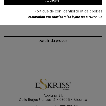
Accepter
c/led=6,84w
Mesures: Largeur: 45 cm 日本語: 45 cm
Politique de confidentialité et de cookies
Comprend les LED 日本語 Aucune ampoule
Déclaration des cookies mise à jour le :
10/02/2025
Comprend interrupteur et télécommande
Détails du produit
Apolana. S.L
Calle Borjas Blancas, 4 - 03006 - Alicante