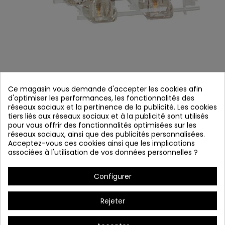
Ce magasin vous demande d'accepter les cookies afin
d'optimiser les performances, les fonctionnalités des
PLANNON 2291
réseaux sociaux et la pertinence de la publicité. Les cookies
tiers liés aux réseaux sociaux et à la publicité sont utilisés
Référence
2291
pour vous offrir des fonctionnalités optimisées sur les
réseaux sociaux, ainsi que des publicités personnalisées.
En stock
Acceptez-vous ces cookies ainsi que les implications
associées à l'utilisation de vos données personnelles ?
Structure: Acier chromé
Tulipes: cristal optique
Configurer
Barres: cristal transparent
Rejeter
Bulbes: saver 4xG9
Objectif: Rouge, bleu et lilas 日本語 Objectif: 57 led x 0.12w