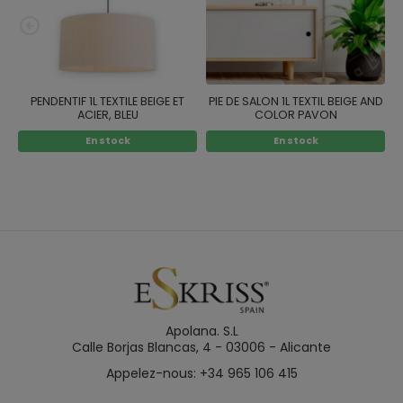
PENDENTIF 1L TEXTILE BEIGE ET
PIE DE SALON 1L TEXTIL BEIGE AND
P
ACIER, BLEU
COLOR PAVON
En stock
En stock
Apolana. S.L
Calle Borjas Blancas, 4 - 03006 - Alicante
Appelez-nous: +34 965 106 415