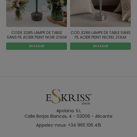
CODE 3285 LAMPE DE TABLE
COD.3286 LAMPE DE TABLE SANS
C
SANS FIL ACIER PEINT NOIR 213LM
FIL ACIER PEINT NICKEL 213LM
En stock
En stock
Apolana. S.L
Calle Borjas Blancas, 4 - 03006 - Alicante
Appelez-nous: +34 965 106 415