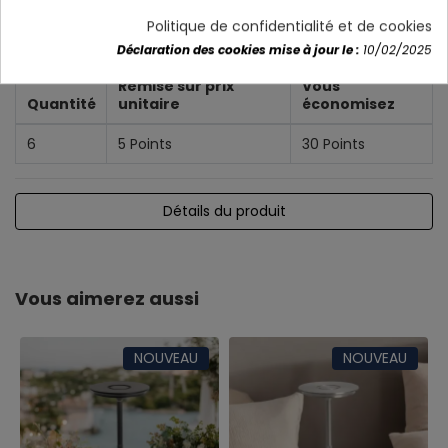
Politique de confidentialité et de cookies
Déclaration des cookies mise à jour le :
10/02/2025
Remise sur prix
Vous
Quantité
unitaire
économisez
6
5 Points
30 Points
Détails du produit
Vous aimerez aussi
NOUVEAU
NOUVEAU