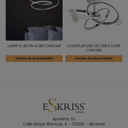
LAMPE À LED EN ACIER CHROMÉ
CODEPLAFOND LED 2853 ACIER
C
CHROME
Vérifier la disponibilité
Vérifier la disponibilité
Apolana. S.L
Calle Borjas Blancas, 4 - 03006 - Alicante