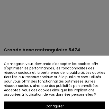
Grande base rectangulaire 8474
Référence
8474
Ce magasin vous demande d'accepter les cookies afin
Vérifier la disponibilité
d'optimiser les performances, les fonctionnalités des
réseaux sociaux et la pertinence de la publicité. Les cookies
Grande base rectangulaire
tiers liés aux réseaux sociaux et à la publicité sont utilisés
Acier chromé
pour vous offrir des fonctionnalités optimisées sur les
100 x 4,5 x 2,5 centimètres
réseaux sociaux, ainsi que des publicités personnalisées.
Acceptez-vous ces cookies ainsi que les implications
associées à l'utilisation de vos données personnelles ?
Détails du produit
Configurer