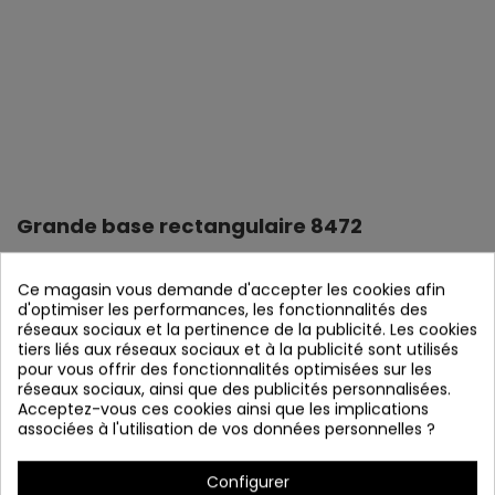
Grande base rectangulaire 8472
Référence
8472
Ce magasin vous demande d'accepter les cookies afin
En stock
d'optimiser les performances, les fonctionnalités des
réseaux sociaux et la pertinence de la publicité. Les cookies
Grande base rectangulaire
tiers liés aux réseaux sociaux et à la publicité sont utilisés
Acier chromé
pour vous offrir des fonctionnalités optimisées sur les
100 x 4,5 x 2,5 centimètres
réseaux sociaux, ainsi que des publicités personnalisées.
Acceptez-vous ces cookies ainsi que les implications
associées à l'utilisation de vos données personnelles ?
Détails du produit
Configurer