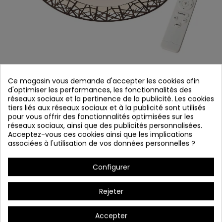
Ce magasin vous demande d'accepter les cookies afin
d'optimiser les performances, les fonctionnalités des
réseaux sociaux et la pertinence de la publicité. Les cookies
PLAFONNIER LED
tiers liés aux réseaux sociaux et à la publicité sont utilisés
pour vous offrir des fonctionnalités optimisées sur les
Référence
8601
réseaux sociaux, ainsi que des publicités personnalisées.
Vérifier la disponibilité
Acceptez-vous ces cookies ainsi que les implications
associées à l'utilisation de vos données personnelles ?
Matériel: acrylique et métal
Configurer
Couleur: Café
LED 53W PW LED
Rejeter
3000k-6000k
LM: 6658 lm
Accepter