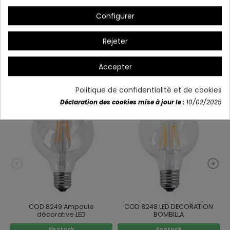
Configurer
Détails du produit
Rejeter
Accepter
Vous aimerez aussi
Politique de confidentialité et de cookies
Déclaration des cookies mise à jour le :
10/02/2025
COD.8249 Ampoule
COD.8248 LED DECORATION
décorative LED
BOMBILLA
En stock
En stock