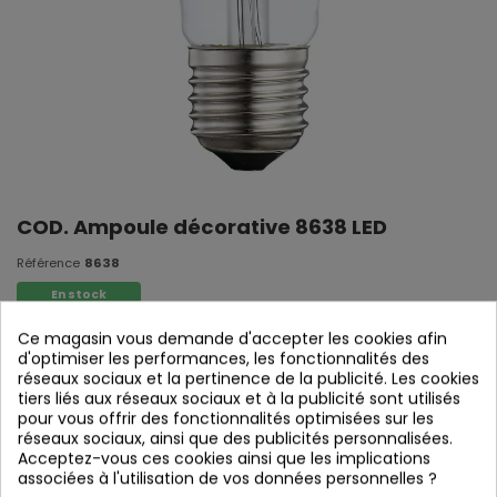
COD. Ampoule décorative 8638 LED
Référence
8638
En stock
Ce magasin vous demande d'accepter les cookies afin
Lumière naturelle 4000k
d'optimiser les performances, les fonctionnalités des
réseaux sociaux et la pertinence de la publicité. Les cookies
E27 - 6W - 750LM
tiers liés aux réseaux sociaux et à la publicité sont utilisés
6 x 10,6 cm
pour vous offrir des fonctionnalités optimisées sur les
réseaux sociaux, ainsi que des publicités personnalisées.
Acceptez-vous ces cookies ainsi que les implications
associées à l'utilisation de vos données personnelles ?