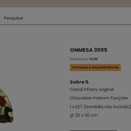
ONMESA 3095
Referência
3095
Verifique a disponibilidade
Sobre 1L
Cristal tiffany original
Chocolate marrom Funções
1 x E27 (bombilla não incluído
20 x 30 cm