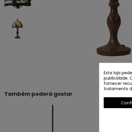
Esta loja ped
publicidade. 
fornecer recu
tratamento d
Também poderá gostar
Conf