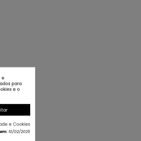
 e
izados para
okies e o
itar
dade e Cookies
 em:
10/02/2025