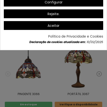
Configurar
Dados do produto
Rejeite.
Aceitar
Também poderá gostar
Política de Privacidade e Cookies
Declaração de cookies atualizada em:
10/02/2025
PINGENTE 3066
PORTÁTIL 3067
Em estoque
Verifique a disponibilidade