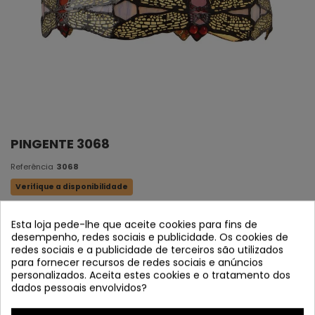
PINGENTE 3068
Referência
3068
Verifique a disponibilidade
Pendente de 1L
Esta loja pede-lhe que aceite cookies para fins de
desempenho, redes sociais e publicidade. Os cookies de
Cristal tiffany original
redes sociais e a publicidade de terceiros são utilizados
Chocolate marrom Funções
para fornecer recursos de redes sociais e anúncios
personalizados. Aceita estes cookies e o tratamento dos
1 x E27 (bombilla não incluído)
dados pessoais envolvidos?
30 x 24 x (H 120 máx.) cm