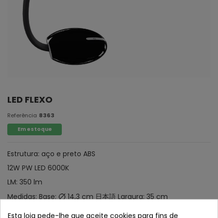
LED FLEXO
Referência
8363
Em estoque
Estrutura: aço e preto ABS
12W PW LED 6000K
LM: 350 lm
Medidas: Base:
14,3 cm 日本語 Largura: 35 cm
CONCEPÇÃO USB
Esta loja pede-lhe que aceite cookies para fins de