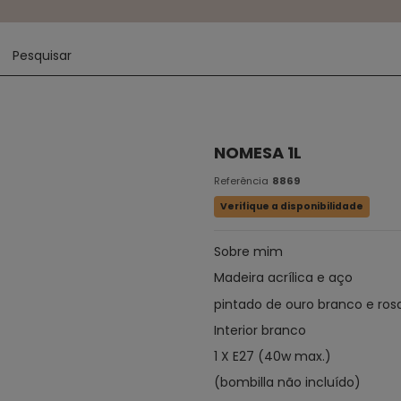
NOMESA 1L
Referência
8869
Verifique a disponibilidade
Sobre mim
Madeira acrílica e aço
pintado de ouro branco e ros
Interior branco
1 X E27 (40w max.)
(bombilla não incluído)