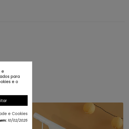
 e
izados para
okies e o
itar
dade e Cookies
 em:
10/02/2025