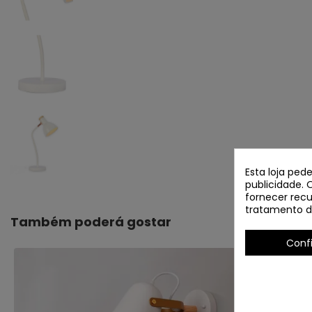
Esta loja ped
publicidade. 
fornecer recu
tratamento d
Também poderá gostar
Conf