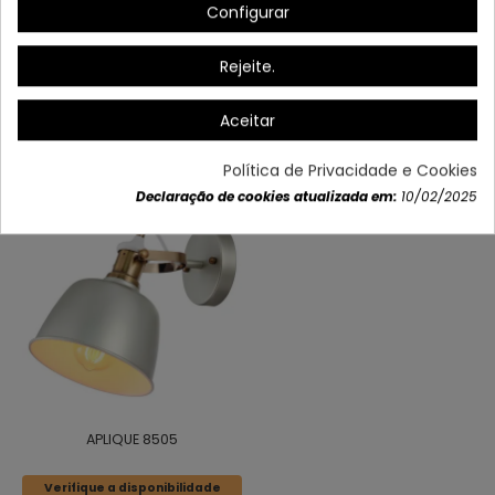
Configurar
Dados do produto
Rejeite.
Aceitar
Também poderá gostar
Política de Privacidade e Cookies
Declaração de cookies atualizada em:
10/02/2025
APLIQUE 8505
Verifique a disponibilidade