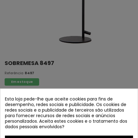
SOBREMESA 8497
Referência
8497
Em estoque
Material: Ferro pintado mate preto, interior branco
Esta loja pede-lhe que aceite cookies para fins de
desempenho, redes sociais e publicidade. Os cookies de
1xE14 máx. 40w
redes sociais e a publicidade de terceiros são utilizados
(Bombilla não incluído)
para fornecer recursos de redes sociais e anúncios
personalizados. Aceita estes cookies e o tratamento dos
Medidas: Largura: 20 cm 日本語: 15 cm
dados pessoais envolvidos?
(PARTICULTURA EXCLUIDA)