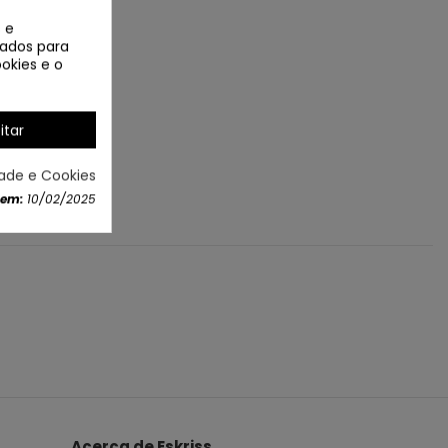
 e
izados para
okies e o
itar
dade e Cookies
 em:
10/02/2025
Acerca de Eskriss