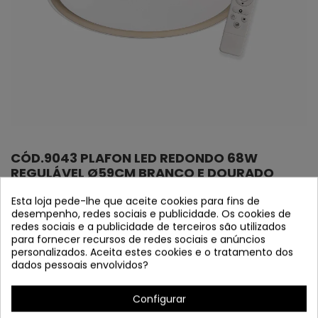
CÓD.9043 PLAFON LED REDONDO 68W
REGULÁVEL Ø59CM BRANCO E DOURADO
Referência
9043
Esta loja pede-lhe que aceite cookies para fins de
desempenho, redes sociais e publicidade. Os cookies de
"NOVIDADE 2025" EM FESTOQUE
redes sociais e a publicidade de terceiros são utilizados
para fornecer recursos de redes sociais e anúncios
Acrílico e dourado metal diodo emissor de luz cilions e
personalizados. Aceita estes cookies e o tratamento dos
metal dourado
dados pessoais envolvidos?
Configurar