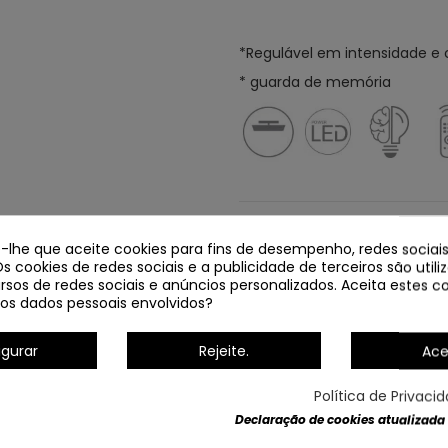
*Regulável em intensidade e 
* guarda de memória
Dados do produto
e-lhe que aceite cookies para fins de desempenho, redes sociais
Os cookies de redes sociais e a publicidade de terceiros são util
rsos de redes sociais e anúncios personalizados. Aceita estes co
os dados pessoais envolvidos?
igurar
Rejeite.
Ace
Política de Privaci
PLAFON LED ACRÍLICO E METAL
NEGRO E ORO
Declaração de cookies atualizada
Em estoque