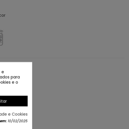
cor
 e
izados para
okies e o
itar
dade e Cookies
 COR BLANCO,
 em:
10/02/2025