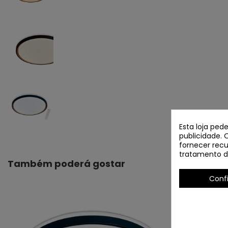
Esta loja ped
publicidade. 
fornecer recu
tratamento d
Também poderá gostar
Conf