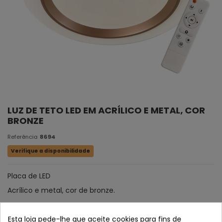
LUZ DE TETO LED EM ACRÍLICO E METAL, COR
BRONZE
Referência
8694
Verifique a disponibilidade
Placa de LED
Acrílico e metal, cor de bronze.
Esta loja pede-lhe que aceite cookies para fins de