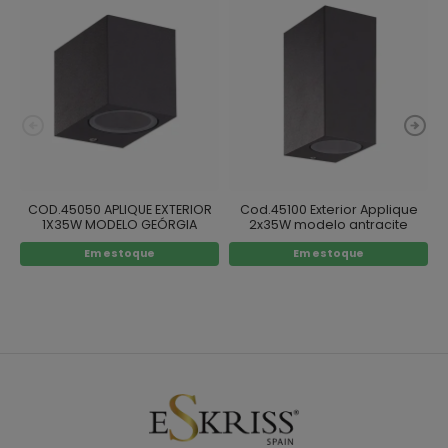
COD.45050 APLIQUE EXTERIOR
Cod.45100 Exterior Applique
1X35W MODELO GEÓRGIA
2x35W modelo antracite
2
ANTRACITE
wales
Em estoque
Em estoque