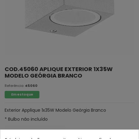
COD.45060 APLIQUE EXTERIOR 1X35W
MODELO GEÓRGIA BRANCO
Referência
45060
Em estoque
Exterior Applique 1x35W Modelo Geórgia Branco
* Bulbo não incluído