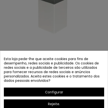
COD.45760 APLIQUE EXTERIOR 2X60W
MODELO OSLO
Esta loja pede-lhe que aceite cookies para fins de
desempenho, redes sociais e publicidade. Os cookies de
Referência
45760
redes sociais e a publicidade de terceiros são utilizados
para fornecer recursos de redes sociais e anúncios
Em estoque
personalizados. Aceita estes cookies e o tratamento dos
dados pessoais envolvidos?
Exterior Applique 2x60W Modelo Oslo
Configurar
* Bulbo não incluído
Rejeite.