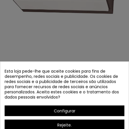
COD.45690 APLIQUE EXTERIOR LED 12W
MODELO OSLO MARROM
Esta loja pede-lhe que aceite cookies para fins de
desempenho, redes sociais e publicidade. Os cookies de
Referência
45690
redes sociais e a publicidade de terceiros são utilizados
para fornecer recursos de redes sociais e anúncios
Em estoque
personalizados. Aceita estes cookies e o tratamento dos
dados pessoais envolvidos?
Exterior Applique LED 12W Modelo Oslo Brown
Configurar
Rejeite.