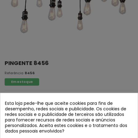
PINGENTE 8456
Referência
8456
Em estoque
Material: Aço Pintado Envelhecimento
Esta loja pede-lhe que aceite cookies para fins de
Lâmpadas: 10xE27 max 40w.
desempenho, redes sociais e publicidade. Os cookies de
redes sociais e a publicidade de terceiros são utilizados
(E27 lâmpadas com pano de lavar para colocar tulipa)
para fornecer recursos de redes sociais e anúncios
Medidas: Comprimento máximo do cabo 140cm
personalizados. Aceita estes cookies e o tratamento dos
dados pessoais envolvidos?
Não incluindo lâmpadas