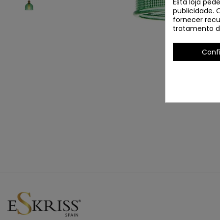
Esta loja ped
publicidade. 
fornecer recu
tratamento d
Conf