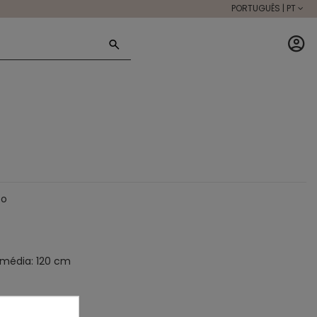
PORTUGUÊS | PT
to
 média: 120 cm