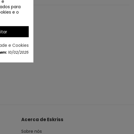
 e
izados para
okies e o
itar
dade e Cookies
 em:
10/02/2025
Acerca de Eskriss
Sobre nós