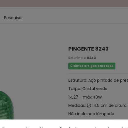
PINGENTE 8243
Referência
8243
Últimos artigos em stock
Estrutura: Aço pintado de pre
Tulipa: Cristal verde
1xE27 - máx.40W
Medidas:
14.5 cm de altura
Não incluindo lâmpada
(PARTICULTURA EXCLUIDA)