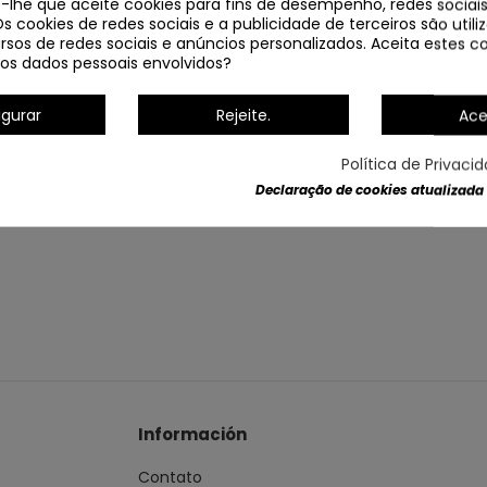
e-lhe que aceite cookies para fins de desempenho, redes sociais
Os cookies de redes sociais e a publicidade de terceiros são util
rsos de redes sociais e anúncios personalizados. Aceita estes co
Dados do produto
os dados pessoais envolvidos?
igurar
Rejeite.
Ace
Política de Privaci
Declaração de cookies atualizada
Información
Contato