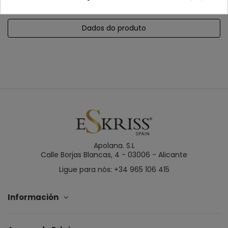
Dados do produto
Apolana. S.L
Calle Borjas Blancas, 4 - 03006 - Alicante
Ligue para nós: +34 965 106 415
Información