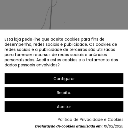
Esta loja pede-lhe que aceite cookies para fins de
desempenho, redes sociais e publicidade. Os cookies de
redes sociais e a publicidade de terceiros são utilizados
para fornecer recursos de redes sociais e anúncios
PISO DO SALÃO 2440
personalizados. Aceita estes cookies e o tratamento dos
dados pessoais envolvidos?
Referência
2440
Últimos artigos em stock
Configurar
Estrutura: aço pintado branco
Rejeite.
Tela: Têxtil Δ Blanco
Aceitar
Lâmpada: 1 x E27
Medidas:
36 cm Altura total: 155 cm
Política de Privacidade e Cookies
Não incluindo lâmpada
Declaração de cookies atualizada em:
10/02/2025