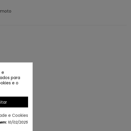
remoto
 e
izados para
okies e o
itar
dade e Cookies
 em:
10/02/2025