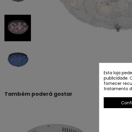
Esta loja ped
publicidade. 
fornecer recu
tratamento d
Também poderá gostar
Conf