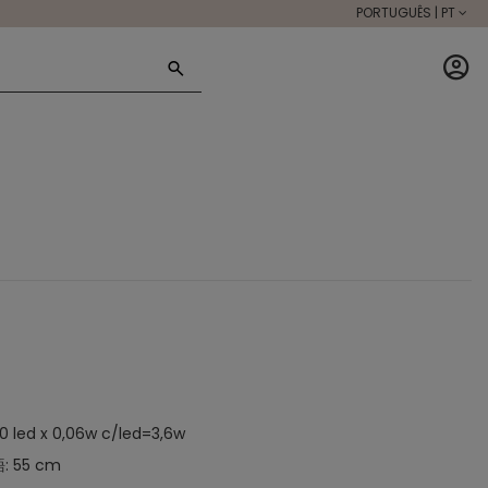
PORTUGUÊS | PT
0 led x 0,06w c/led=3,6w
語: 55 cm