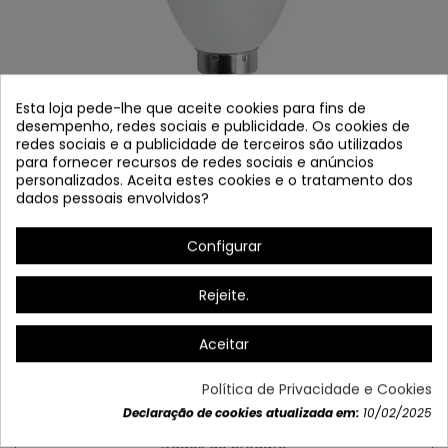
Esta loja pede-lhe que aceite cookies para fins de
desempenho, redes sociais e publicidade. Os cookies de
redes sociais e a publicidade de terceiros são utilizados
para fornecer recursos de redes sociais e anúncios
personalizados. Aceita estes cookies e o tratamento dos
dados pessoais envolvidos?
LÂMPADA LED Z4233
Referência
Z4233
Configurar
Em estoque
Rejeite.
Luz natural 4000K
Aceitar
E14-6W-480LM
Medidas:
3.7 cm 日本語: 10 cm
Política de Privacidade e Cookies
Declaração de cookies atualizada em:
10/02/2025
Dados do produto