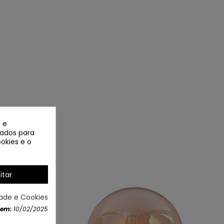
 e
izados para
okies e o
itar
 DECORAÇÃO
dade e Cookies
 em:
10/02/2025