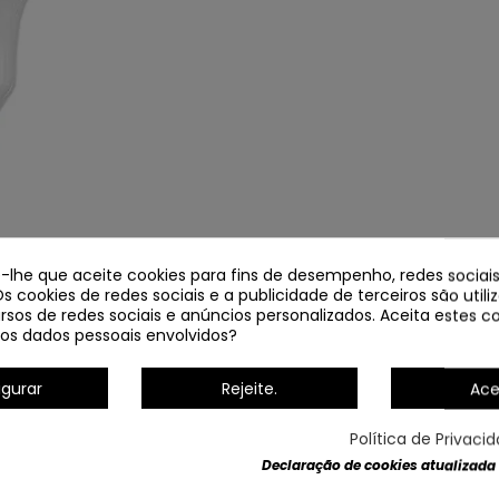
e-lhe que aceite cookies para fins de desempenho, redes sociais
Os cookies de redes sociais e a publicidade de terceiros são util
rsos de redes sociais e anúncios personalizados. Aceita estes co
os dados pessoais envolvidos?
igurar
Rejeite.
Ace
LED COD.8248 BOMBILLA DE
Política de Privaci
Declaração de cookies atualizada
Em estoque