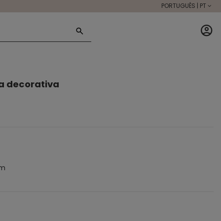
PORTUGUÊS | PT
a decorativa
cm