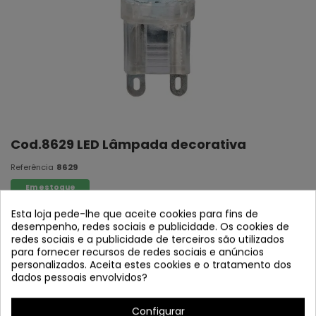
Cod.8629 LED Lâmpada decorativa
Referência
8629
Em estoque
Esta loja pede-lhe que aceite cookies para fins de
Lâmpada LED decorativa
desempenho, redes sociais e publicidade. Os cookies de
redes sociais e a publicidade de terceiros são utilizados
para fornecer recursos de redes sociais e anúncios
personalizados. Aceita estes cookies e o tratamento dos
dados pessoais envolvidos?
Configurar