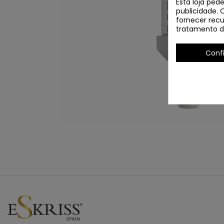
Esta loja ped
publicidade. 
fornecer recu
tratamento d
Conf