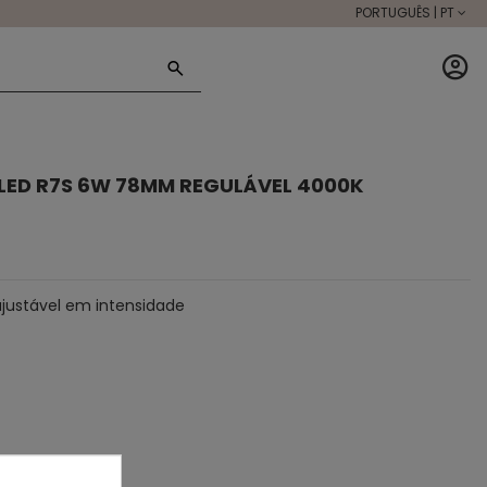
PORTUGUÊS | PT
LED R7S 6W 78MM REGULÁVEL 4000K
ustável em intensidade