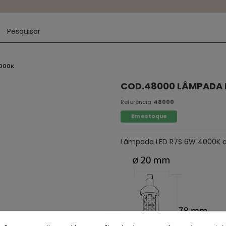
4000K
COD.48000 LÂMPADA 
Referência
48000
Em estoque
Lâmpada LED R7S 6W 4000K aj