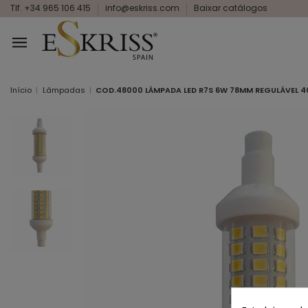
Tlf. +34 965 106 415
info@eskriss.com
Baixar catálogos
Início
Lâmpadas
COD.48000 LÂMPADA LED R7S 6W 78MM REGULÁVEL 