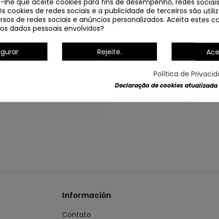
e-lhe que aceite cookies para fins de desempenho, redes sociais
Os cookies de redes sociais e a publicidade de terceiros são util
rsos de redes sociais e anúncios personalizados. Aceita estes co
os dados pessoais envolvidos?
igurar
Rejeite.
Ace
Política de Privaci
Declaração de cookies atualizada
Dados do produto
Información
Contato