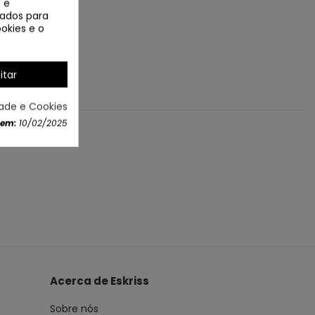
 e
izados para
okies e o
itar
dade e Cookies
 em:
10/02/2025
Acerca de Eskriss
Sobre nós