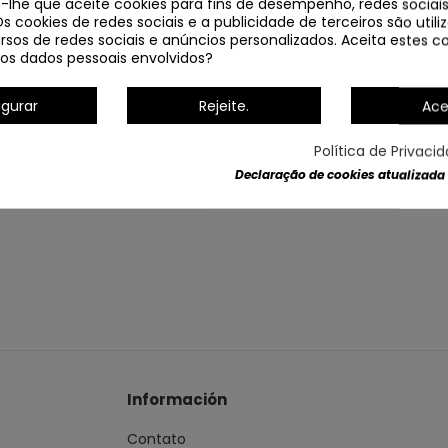
e-lhe que aceite cookies para fins de desempenho, redes sociais
Os cookies de redes sociais e a publicidade de terceiros são util
rsos de redes sociais e anúncios personalizados. Aceita estes co
os dados pessoais envolvidos?
igurar
Rejeite.
Ace
Política de Privaci
Dados do produto
Declaração de cookies atualizada
Información
Contato