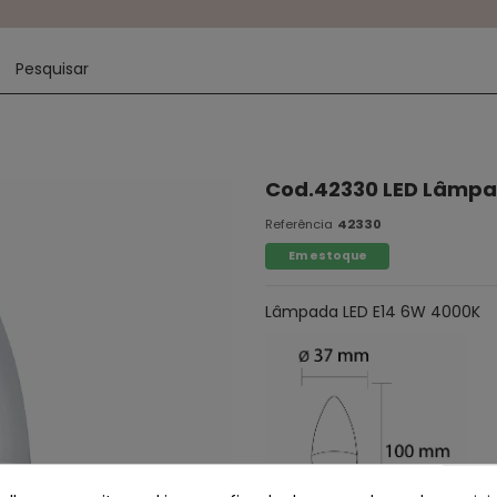
Cod.42330 LED Lâmpa
Referência
42330
Em estoque
Lâmpada LED E14 6W 4000K