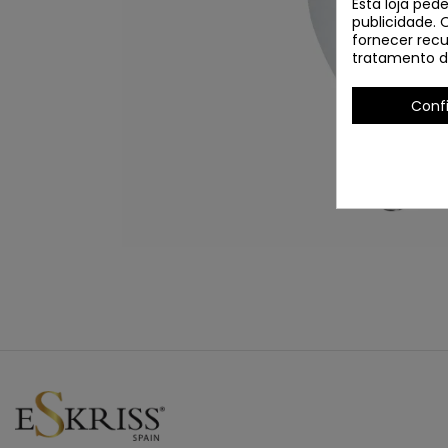
Esta loja ped
publicidade. 
fornecer recu
tratamento d
Conf