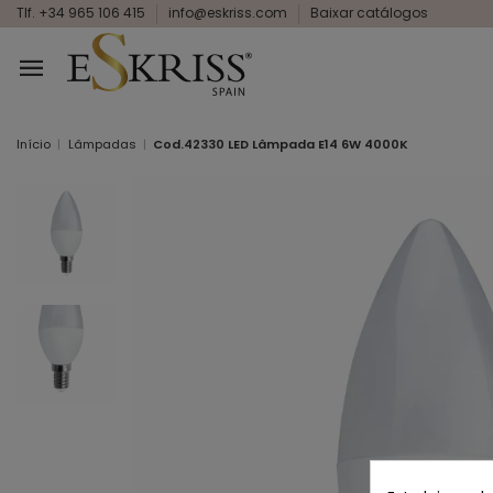
Tlf. +34 965 106 415
info@eskriss.com
Baixar catálogos
Início
Lâmpadas
Cod.42330 LED Lâmpada E14 6W 4000K