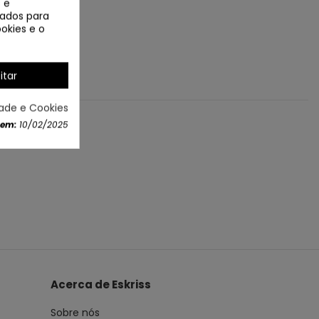
 e
izados para
okies e o
itar
dade e Cookies
 em:
10/02/2025
Acerca de Eskriss
Sobre nós