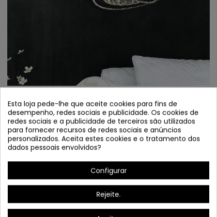
Esta loja pede-lhe que aceite cookies para fins de
bacalhau. 2746 LÁMPARA LED CROMADO E
desempenho, redes sociais e publicidade. Os cookies de
CRISTAL K9
redes sociais e a publicidade de terceiros são utilizados
para fornecer recursos de redes sociais e anúncios
Referência
2746
personalizados. Aceita estes cookies e o tratamento dos
dados pessoais envolvidos?
Em estoque
Configurar
Lâmpada LED de aço cromado e cristal k9.
Rejeite.