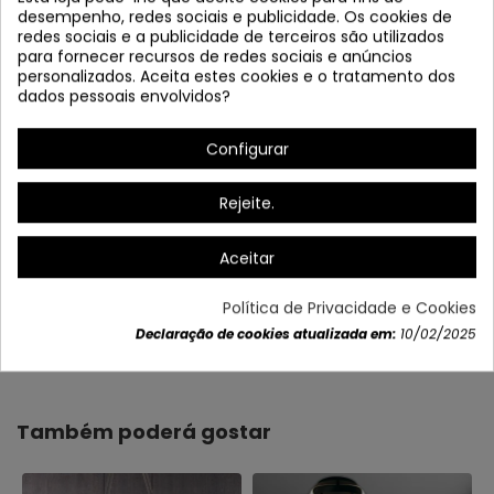
desempenho, redes sociais e publicidade. Os cookies de
redes sociais e a publicidade de terceiros são utilizados
para fornecer recursos de redes sociais e anúncios
personalizados. Aceita estes cookies e o tratamento dos
dados pessoais envolvidos?
Controle remoto incluído
Configurar
Rejeite.
Aceitar
Política de Privacidade e Cookies
Declaração de cookies atualizada em:
10/02/2025
Dados do produto
Também poderá gostar