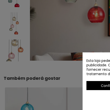
Esta loja ped
publicidade. 
fornecer recu
tratamento d
Também poderá gostar
Conf