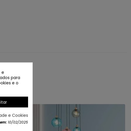
 e
izados para
okies e o
itar
dade e Cookies
 em:
10/02/2025