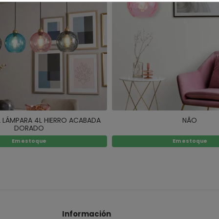
32 LÁMPARA 4L HIERRO ACABADA
NÃO
DORADO
Em estoque
Em estoque
Información