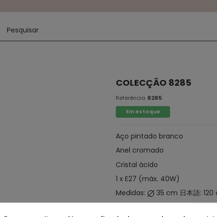
COLECÇÃO 8285
Referência
8285
Em estoque
Aço pintado branco
Anel cromado
Cristal ácido
1 x E27 (máx. 40W)
Medidas:
35 cm 日本語: 120
Não incluindo lâmpada