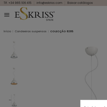
Tlf. +34 965 106 415
info@eskriss.com
Baixar catálogos
Início
Candeeiros suspensos
COLECÇÃO 8285