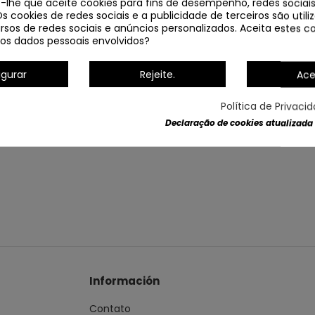
e-lhe que aceite cookies para fins de desempenho, redes sociais
(PARTICULTURA EXCLUIDA)
Os cookies de redes sociais e a publicidade de terceiros são util
rsos de redes sociais e anúncios personalizados. Aceita estes co
os dados pessoais envolvidos?
Dados do produto
igurar
Rejeite.
Ace
Política de Privaci
Declaração de cookies atualizada
Información
Contato