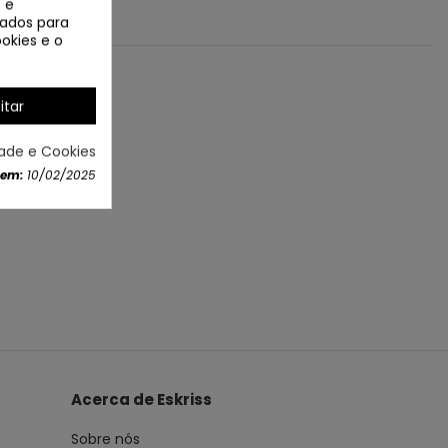
 e
izados para
okies e o
itar
dade e Cookies
 em:
10/02/2025
Acerca de Eskriss
Sobre nós