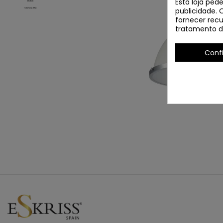
Esta loja ped
publicidade. 
fornecer recu
tratamento d
Conf