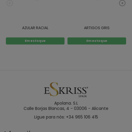
AZULAR RACIAL
ARTIGOS GRIS
C
Em estoque
Em estoque
Apolana. S.L
Calle Borjas Blancas, 4 - 03006 - Alicante
Ligue para nós: +34 965 106 415