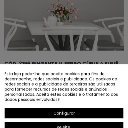
CÓD. 3196 PINGENTE 1L FERRO CÚPULA FUMÊ
Ø15CM
Esta loja pede-lhe que aceite cookies para fins de
desempenho, redes sociais e publicidade. Os cookies de
Referência
3196
redes sociais e a publicidade de terceiros são utilizados
NOVO 2025 "EM ESTOQUE"
para fornecer recursos de redes sociais e anúncios
personalizados. Aceita estes cookies e o tratamento dos
dados pessoais envolvidos?
Pingente de ferro pintado preto e ferro de peru. Tulipa de
vidro fumada.
Configurar
Rejeite.