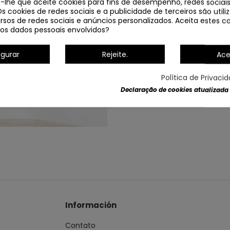
e-lhe que aceite cookies para fins de desempenho, redes sociais
Os cookies de redes sociais e a publicidade de terceiros são util
Lâmpadas recomendadas:
rsos de redes sociais e anúncios personalizados. Aceita estes co
os dados pessoais envolvidos?
igurar
Rejeite.
Ace
Política de Privaci
Declaração de cookies atualizada
Dados do produto
Información
Contato