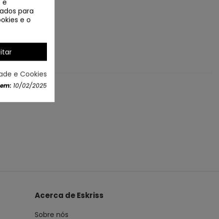
 e
izados para
okies e o
itar
dade e Cookies
 em:
10/02/2025
Acerca de Eskriss
Sobre nós