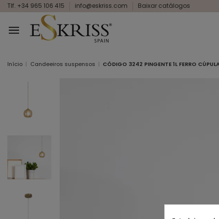
Tlf. +34 965 106 415
info@eskriss.com
Baixar catálogos
Início
Candeeiros suspensos
CÓDIGO 3242 PINGENTE 1L FERRO CÚPUL