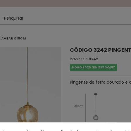
A ÂMBAR Ø10CM
CÓDIGO 3242 PINGENT
Referência
3242
NOVO 2025 "EM ESTOQUE"
Pingente de ferro dourado e 