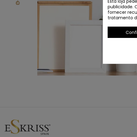
Esta loja ped
publicidade. 
fornecer recu
tratamento d
Conf