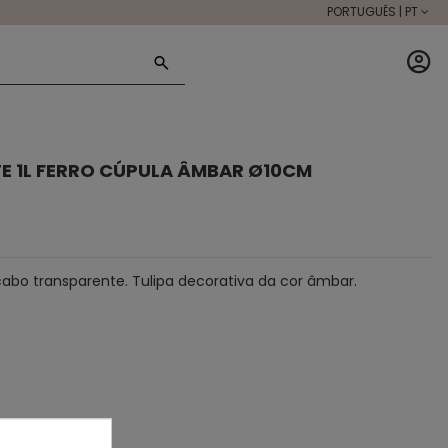
PORTUGUÊS | PT
E 1L FERRO CÚPULA ÂMBAR Ø10CM
cabo transparente. Tulipa decorativa da cor âmbar.