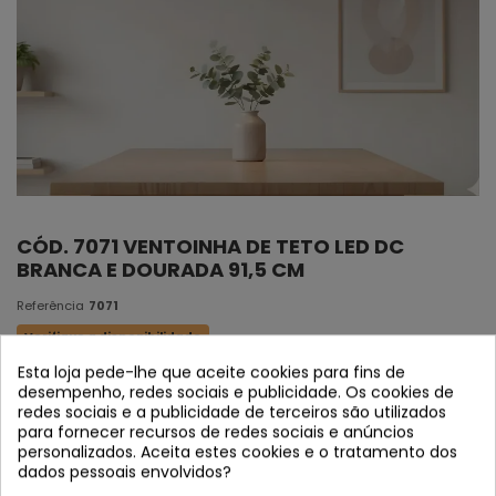
CÓD. 7071 VENTOINHA DE TETO LED DC
BRANCA E DOURADA 91,5 CM
Referência
7071
Verifique a disponibilidade
Esta loja pede-lhe que aceite cookies para fins de
desempenho, redes sociais e publicidade. Os cookies de
*VENDA PROMOCIONAL PARA QUE OS NOSSOS CLIENTES
redes sociais e a publicidade de terceiros são utilizados
POSSAM VENDER PELA WEB OU NA LOJA*
para fornecer recursos de redes sociais e anúncios
personalizados. Aceita estes cookies e o tratamento dos
dados pessoais envolvidos?