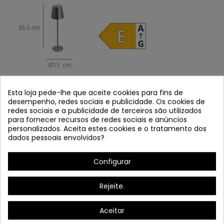
* Toque, o tipo de carga USB C, ajustável em intensidade e
Esta loja pede-lhe que aceite cookies para fins de
cor.
desempenho, redes sociais e publicidade. Os cookies de
redes sociais e a publicidade de terceiros são utilizados
* Bateria estendida 4000 mAh
para fornecer recursos de redes sociais e anúncios
personalizados. Aceita estes cookies e o tratamento dos
dados pessoais envolvidos?
* Possibilidade de adquirir vários carregadores. (Cód.3279)
Configurar
Rejeite.
Aceitar