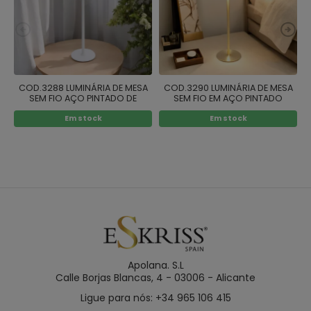
COD.3288 LUMINÁRIA DE MESA
COD.3290 LUMINÁRIA DE MESA
SEM FIO AÇO PINTADO DE
SEM FIO EM AÇO PINTADO
S
BRANCO 229LM
DOURADO 229LM
Em stock
Em stock
Apolana. S.L
Calle Borjas Blancas, 4 - 03006 - Alicante
Ligue para nós: +34 965 106 415