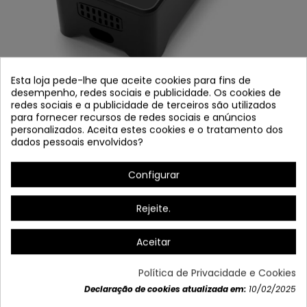
Esta loja pede-lhe que aceite cookies para fins de
desempenho, redes sociais e publicidade. Os cookies de
redes sociais e a publicidade de terceiros são utilizados
para fornecer recursos de redes sociais e anúncios
personalizados. Aceita estes cookies e o tratamento dos
CARREGADOR MÚLTIPLO USB C 20 PORTAS
dados pessoais envolvidos?
Referência
3279
Configurar
Em stock
Rejeite.
USB USB C carregador, estação de carregamento de
desktop multi-USB
Aceitar
100W (20A) e 20 portas com 10 portas USB C e 10
uSB Um ports para iPhone.
Política de Privacidade e Cookies
Declaração de cookies atualizada em:
10/02/2025