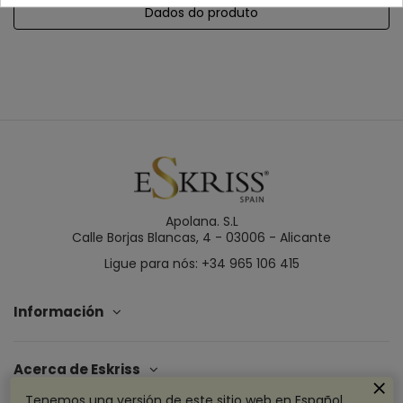
Dados do produto
Apolana. S.L
Calle Borjas Blancas, 4 - 03006 - Alicante
Ligue para nós: +34 965 106 415
Información
Acerca de Eskriss
Tenemos una versión de este sitio web en Español.